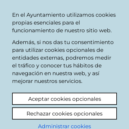
Vitoria-
Share
Con
English
En el Ayuntamiento utilizamos cookies
Gasteiz
propias esenciales para el
City
funcionamiento de nuestro sitio web.
Council
Además, si nos das tu consentimiento
para utilizar cookies opcionales de
Plan General de
entidades externas, podremos medir
el tráfico y conocer tus hábitos de
Ordenación Urbana.
navegación en nuestra web, y así
Planeamiento de
mejorar nuestros servicios.
Desarrollo
Aceptar cookies opcionales
Rechazar cookies opcionales
Plan Parcial del sector 33
de Gamarra Mayor
Administrar cookies