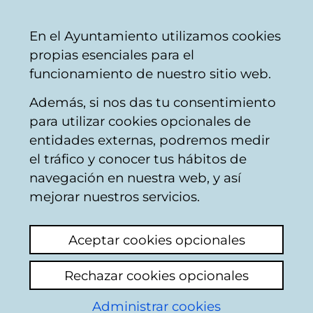
Vitoria-
Share
Con
English
En el Ayuntamiento utilizamos cookies
Gasteiz
propias esenciales para el
City
funcionamiento de nuestro sitio web.
Council
Además, si nos das tu consentimiento
para utilizar cookies opcionales de
Memoria Histórica -
entidades externas, podremos medir
el tráfico y conocer tus hábitos de
Escultura en
navegación en nuestra web, y así
homenaje a la
mejorar nuestros servicios.
Memoria Histórica de
Aceptar cookies opcionales
Vitoria-Gasteiz
Rechazar cookies opcionales
Esta escultura está dedicada a la memoria
Administrar cookies
de Teodoro González de Zárate, que fue