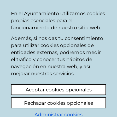
Vitoria-
Share
Con
English
En el Ayuntamiento utilizamos cookies
Gasteiz
propias esenciales para el
City
funcionamiento de nuestro sitio web.
Council
Además, si nos das tu consentimiento
PROYECTO DE MEJORA DE FIRMES DE
para utilizar cookies opcionales de
CARRILES BICIS ACTUALES
entidades externas, podremos medir
el tráfico y conocer tus hábitos de
Memoria
navegación en nuestra web, y así
Pliego de condiciones técnicas
mejorar nuestros servicios.
Planos
Aceptar cookies opcionales
00 - Portada
01 - Situación
Rechazar cookies opcionales
Administrar cookies
Mediciones, precios descompuestos y