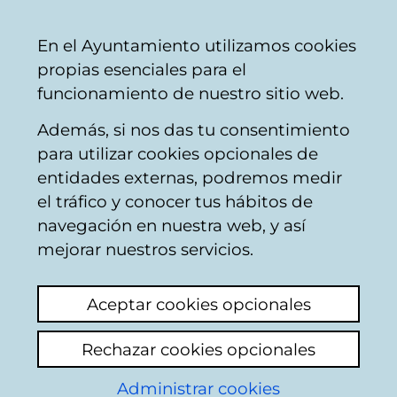
Vitoria-
Share
Con
English
En el Ayuntamiento utilizamos cookies
Gasteiz
propias esenciales para el
City
funcionamiento de nuestro sitio web.
Council
Además, si nos das tu consentimiento
para utilizar cookies opcionales de
Centro de Empresas
entidades externas, podremos medir
el tráfico y conocer tus hábitos de
del Casco Medieval -
navegación en nuestra web, y así
Locales y tarifas
mejorar nuestros servicios.
El Centro de Empresas del Casco Medieval
Aceptar cookies opcionales
cuenta con cuatro sedes: Sede Las Escuelas,
10, Sede Correría, 70, Sede Centro de
Rechazar cookies opcionales
Empresas Abierto y Sede Semillero de
Administrar cookies
empresas comercial con infraestructura y