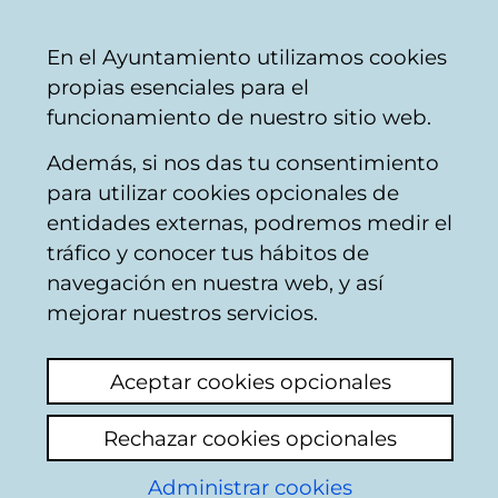
Vitoria-
Share
Con
English
En el Ayuntamiento utilizamos cookies
Gasteiz
telephone sale
+34 945 16 10 45
online sal
propias esenciales para el
City
Facebook
Twitter
Youtu
Ins
funcionamiento de nuestro sitio web.
Council
Además, si nos das tu consentimiento
para utilizar cookies opcionales de
Invierno en la Red de
entidades externas, podremos medir el
tráfico y conocer tus hábitos de
Teatros 2025-2026
navegación en nuestra web, y así
mejorar nuestros servicios.
Aceptar cookies opcionales
Rechazar cookies opcionales
Administrar cookies