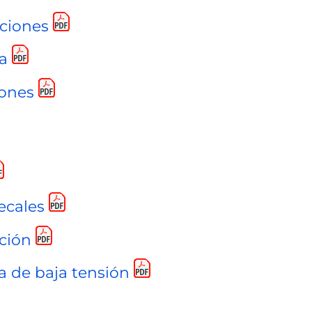
aciones
a
iones
ecales
ación
a de baja tensión