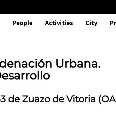
People
Activities
City
P
rdenación Urbana.
esarrollo
53 de Zuazo de Vitoria (OA