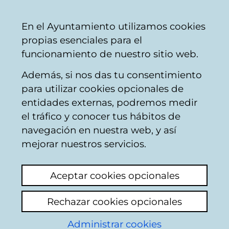
Vitoria-
Share
Con
English
En el Ayuntamiento utilizamos cookies
Gasteiz
propias esenciales para el
City
funcionamiento de nuestro sitio web.
Council
Además, si nos das tu consentimiento
para utilizar cookies opcionales de
Plan General de
entidades externas, podremos medir
el tráfico y conocer tus hábitos de
Ordenación Urbana.
navegación en nuestra web, y así
Planeamiento de
mejorar nuestros servicios.
Desarrollo
Aceptar cookies opcionales
Rechazar cookies opcionales
Plan Parcial del sector 54
Aránguiz Industrial
Administrar cookies