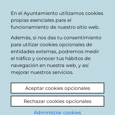
Vitoria-
Share
Con
English
En el Ayuntamiento utilizamos cookies
Gasteiz
propias esenciales para el
City
funcionamiento de nuestro sitio web.
Council
Además, si nos das tu consentimiento
para utilizar cookies opcionales de
TUVISA - Contratar
entidades externas, podremos medir
el tráfico y conocer tus hábitos de
publicidad
navegación en nuestra web, y así
mejorar nuestros servicios.
La red de Autobuses Urbanos de Vitoria-
Gasteiz, con cobertura en toda la ciudad, se
Aceptar cookies opcionales
constituye en un importante soporte
publicitario.
Rechazar cookies opcionales
La publicidad en autobuses es una
Administrar cookies