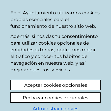
Vitoria-
Share
Con
English
En el Ayuntamiento utilizamos cookies
Gasteiz
propias esenciales para el
City
funcionamiento de nuestro sitio web.
Council
Además, si nos das tu consentimiento
para utilizar cookies opcionales de
XII Encuentro de
entidades externas, podremos medir
el tráfico y conocer tus hábitos de
Empresas Pacto
navegación en nuestra web, y así
Verde y IX Premios
mejorar nuestros servicios.
Pacto Verde a las
Aceptar cookies opcionales
buenas prácticas
Rechazar cookies opcionales
medioambientales
Administrar cookies