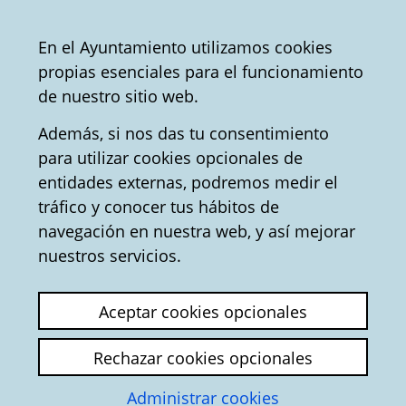
Vitoria-
Share
Con
English
En el Ayuntamiento utilizamos cookies
Gasteiz
propias esenciales para el funcionamiento
City
Tourist office
Convention Bureau
de nuestro sitio web.
Council
Además, si nos das tu consentimiento
para utilizar cookies opcionales de
Aves en los parques
entidades externas, podremos medir el
tráfico y conocer tus hábitos de
urbanos - Turismo en
navegación en nuestra web, y así mejorar
Vitoria-Gasteiz
nuestros servicios.
Aceptar cookies opcionales
Rechazar cookies opcionales
Administrar cookies