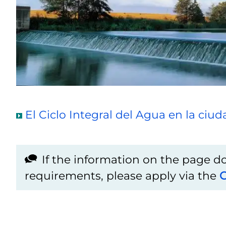
El Ciclo Integral del Agua en la ciud
If the information on the page 
requirements, please apply via the
C