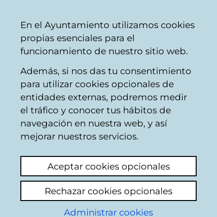
Vitoria-
Share
Con
English
En el Ayuntamiento utilizamos cookies
Gasteiz
propias esenciales para el
City
funcionamiento de nuestro sitio web.
Council
Además, si nos das tu consentimiento
para utilizar cookies opcionales de
OCCIDENTE Y EL
entidades externas, podremos medir
el tráfico y conocer tus hábitos de
OTRO: ;Una historia de
navegación en nuestra web, y así
miedo y rechazo
mejorar nuestros servicios.
[Publicación municipal]
Aceptar cookies opcionales
Rechazar cookies opcionales
Administrar cookies