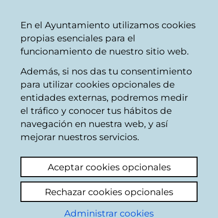
Vitoria-
Share
Con
English
En el Ayuntamiento utilizamos cookies
Gasteiz
propias esenciales para el
City
funcionamiento de nuestro sitio web.
Council
Además, si nos das tu consentimiento
para utilizar cookies opcionales de
TU LUZ ILUMINA MIS
entidades externas, podremos medir
el tráfico y conocer tus hábitos de
NOCHES;ZURE
navegación en nuestra web, y así
ARGIAK NIRE GAUAK
mejorar nuestros servicios.
ARGITZEN DITU
Aceptar cookies opcionales
[Publicación municipal]
Rechazar cookies opcionales
Administrar cookies