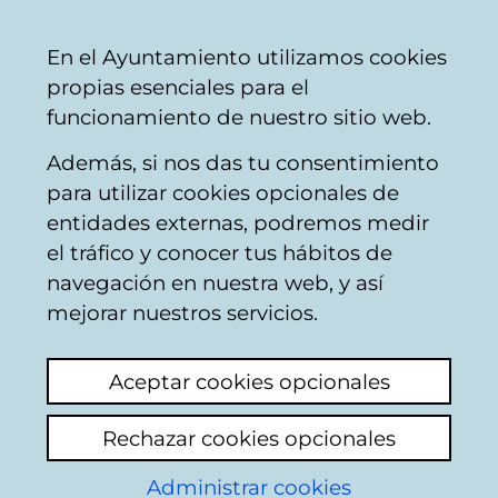
Vitoria-
Share
Con
English
En el Ayuntamiento utilizamos cookies
Gasteiz
propias esenciales para el
City
funcionamiento de nuestro sitio web.
Council
Además, si nos das tu consentimiento
para utilizar cookies opcionales de
EL TÚNEL DE LOS
entidades externas, podremos medir
el tráfico y conocer tus hábitos de
FRANCESES
navegación en nuestra web, y así
mejorar nuestros servicios.
[Publicación municipal]
Aceptar cookies opcionales
Rechazar cookies opcionales
Administrar cookies