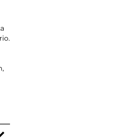
La
rio.
n,