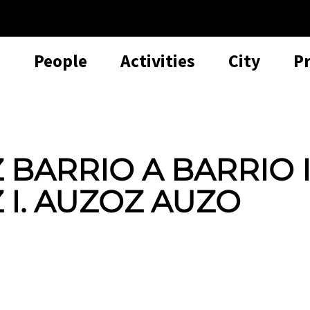
People
Activities
City
P
 BARRIO A BARRIO I
Z I. AUZOZ AUZO