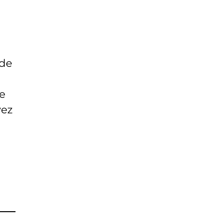
 de
te
vez