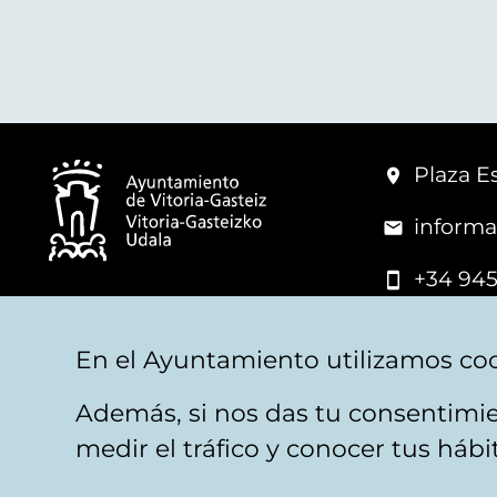
Plaza Es
informa
+34 945
© Vitoria-Gasteiz City Hall
En el Ayuntamiento utilizamos coo
Además, si nos das tu consentimie
Legal warning
Privacy
Politica de cookies
W
medir el tráfico y conocer tus háb