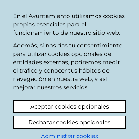
Vitoria-
Share
Con
English
En el Ayuntamiento utilizamos cookies
Gasteiz
propias esenciales para el
City
funcionamiento de nuestro sitio web.
Council
Además, si nos das tu consentimiento
para utilizar cookies opcionales de
Reglamento de
entidades externas, podremos medir
el tráfico y conocer tus hábitos de
Centros Cívicos e
navegación en nuestra web, y así
Instalaciones
mejorar nuestros servicios.
Deportivas del
Aceptar cookies opcionales
Ayuntamiento de
Rechazar cookies opcionales
Vitoria-Gasteiz
Administrar cookies