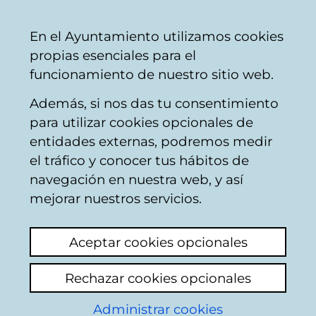
Vitoria-
Share
Con
English
En el Ayuntamiento utilizamos cookies
Gasteiz
propias esenciales para el
City
funcionamiento de nuestro sitio web.
Council
Además, si nos das tu consentimiento
para utilizar cookies opcionales de
Polideportivo
entidades externas, podremos medir
el tráfico y conocer tus hábitos de
Mendizorrotza
navegación en nuestra web, y así
mejorar nuestros servicios.
Aceptar cookies opcionales
Rechazar cookies opcionales
Administrar cookies