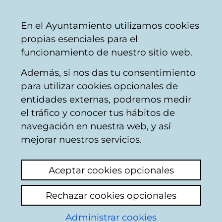
Vitoria-
Share
Con
English
En el Ayuntamiento utilizamos cookies
Gasteiz
propias esenciales para el
City
funcionamiento de nuestro sitio web.
Council
Además, si nos das tu consentimiento
Hirian hezi
para utilizar cookies opcionales de
entidades externas, podremos medir
el tráfico y conocer tus hábitos de
Descubre el Humedal
navegación en nuestra web, y así
de Salburua-
mejorar nuestros servicios.
Educación Primaria 2º
Aceptar cookies opcionales
ciclo
Rechazar cookies opcionales
Administrar cookies