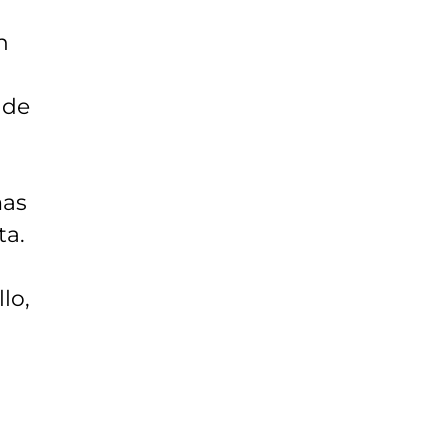
n
 de
mas
ta.
lo,