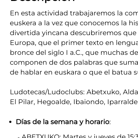
En esta actividad trabajaremos la com
euskera a la vez que conocemos la hi
divertida yincana descubriremos que 
Europa, que el primer texto en lengu
bronce del siglo I a.C., que muchas de
componen de dos palabras que suman
de hablar en euskara o que el batua su
Ludotecas/Ludoclubs: Abetxuko, Aldabe
El Pilar, Hegoalde, Ibaiondo, Iparrald
Días de la semana y horario
:
ABETXUKO: Martes y jueves de 15:30