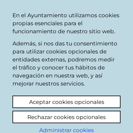
Vitoria-
Share
Con
English
En el Ayuntamiento utilizamos cookies
Gasteiz
propias esenciales para el
City
funcionamiento de nuestro sitio web.
Council
Además, si nos das tu consentimiento
Catálogo de datos abiertos
para utilizar cookies opcionales de
entidades externas, podremos medir
el tráfico y conocer tus hábitos de
Prácticas en empresas
navegación en nuestra web, y así
mejorar nuestros servicios.
Descripción
Aceptar cookies opcionales
Datos sobre las prácticas que realizan en
Rechazar cookies opcionales
empresas los participantes en los programas
de formación para el empleo como
Administrar cookies