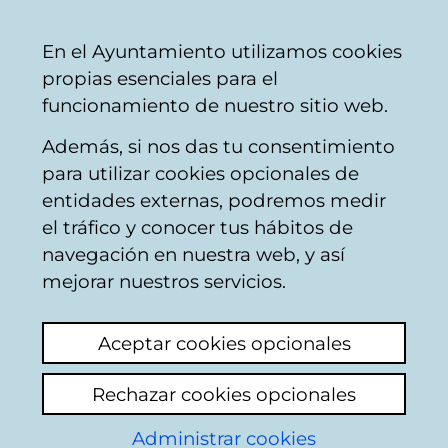
Vitoria-
Share
Con
English
En el Ayuntamiento utilizamos cookies
Gasteiz
propias esenciales para el
City
funcionamiento de nuestro sitio web.
Council
Además, si nos das tu consentimiento
Catálogo de datos abiertos
para utilizar cookies opcionales de
entidades externas, podremos medir
el tráfico y conocer tus hábitos de
Calidad de los
navegación en nuestra web, y así
biotopos faunísticos
mejorar nuestros servicios.
Aceptar cookies opcionales
Descripción
Rechazar cookies opcionales
Valoración de la calidad de los biotopos
Administrar cookies
faunísticos, realizada en 1992. La valoración