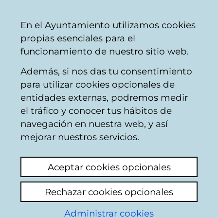
Vitoria-
Share
Con
English
En el Ayuntamiento utilizamos cookies
Gasteiz
propias esenciales para el
City
funcionamiento de nuestro sitio web.
Council
Además, si nos das tu consentimiento
Catálogo de datos abiertos
para utilizar cookies opcionales de
entidades externas, podremos medir
el tráfico y conocer tus hábitos de
Línea de ferrocarril
navegación en nuestra web, y así
Madrid-Irun
mejorar nuestros servicios.
Aceptar cookies opcionales
Descripción
Rechazar cookies opcionales
Línea de ferrocarril Madrid-Irun en el
Administrar cookies
municipio de Vitoria-Gasteiz. Fecha de los