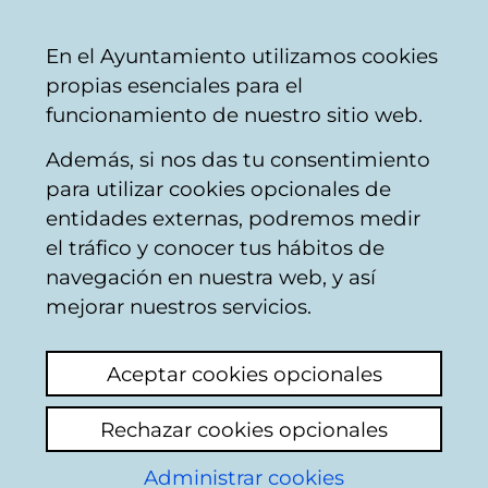
Vitoria-
Share
Con
English
En el Ayuntamiento utilizamos cookies
Gasteiz
propias esenciales para el
City
funcionamiento de nuestro sitio web.
Council
Además, si nos das tu consentimiento
Catálogo de datos abiertos
para utilizar cookies opcionales de
entidades externas, podremos medir
el tráfico y conocer tus hábitos de
Contratos
navegación en nuestra web, y así
formalizados
mejorar nuestros servicios.
Aceptar cookies opcionales
Descripción
Rechazar cookies opcionales
Información sobre todos los Contratos
Administrar cookies
formalizados por el Ayuntamiento de