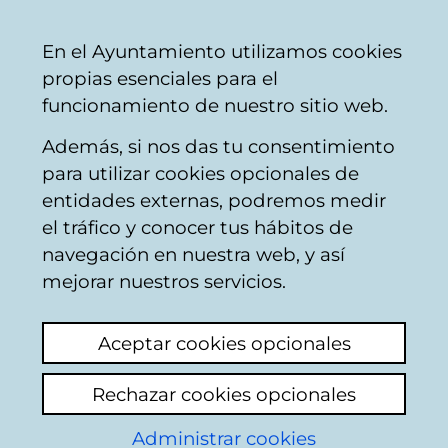
Vitoria-
Share
Con
English
En el Ayuntamiento utilizamos cookies
Gasteiz
propias esenciales para el
City
funcionamiento de nuestro sitio web.
Council
Además, si nos das tu consentimiento
Calendario de Comisiones de
para utilizar cookies opcionales de
Políticas Sociales (2019-2023)
entidades externas, podremos medir
el tráfico y conocer tus hábitos de
navegación en nuestra web, y así
Comisión de Políticas
mejorar nuestros servicios.
Sociales
Aceptar cookies opcionales
08/06/2016
Rechazar cookies opcionales
10:30
Administrar cookies