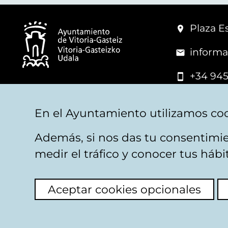
Plaza Es
informa
+34 945
© Vitoria-Gasteiz City Hall
En el Ayuntamiento utilizamos coo
Además, si nos das tu consentimie
Legal warning
Privacy
Politica de cookies
W
medir el tráfico y conocer tus háb
Aceptar cookies opcionales