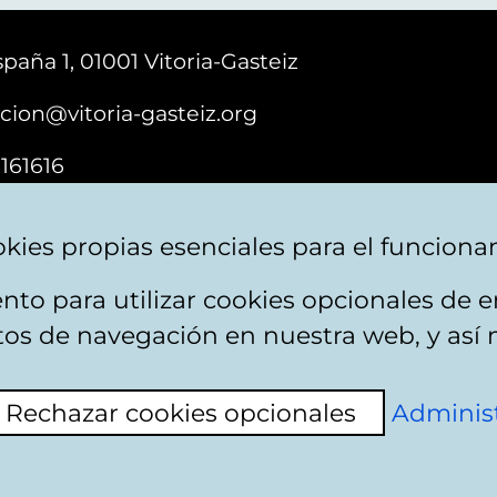
paña 1, 01001 Vitoria-Gasteiz
cion@vitoria-gasteiz.org
161616
kies propias esenciales para el funciona
nto para utilizar cookies opcionales de
ebsite map
Accessibility
Contact
itos de navegación en nuestra web, y así 
Rechazar cookies opcionales
Administ