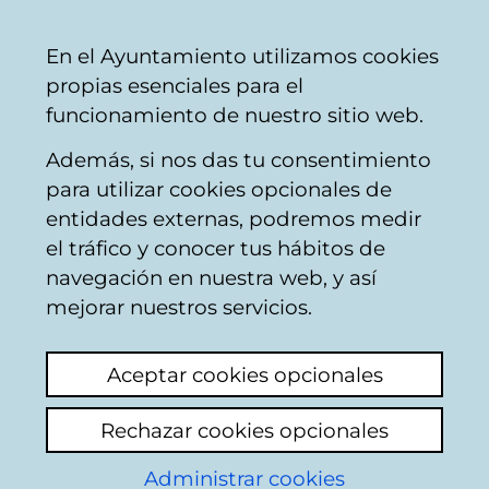
Vitoria-
Share
Con
English
En el Ayuntamiento utilizamos cookies
Gasteiz
propias esenciales para el
City
funcionamiento de nuestro sitio web.
Council
Además, si nos das tu consentimiento
Calendario de Comisiones de
para utilizar cookies opcionales de
Servicios Sociales (fin en legislatura
entidades externas, podremos medir
2011-2015)
el tráfico y conocer tus hábitos de
navegación en nuestra web, y así
mejorar nuestros servicios.
Comisión de Servicios
Sociales
Aceptar cookies opcionales
Rechazar cookies opcionales
07/02/2011
Administrar cookies
09:00