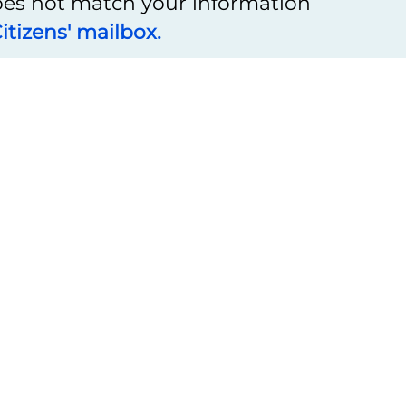
does not match your information
itizens' mailbox.