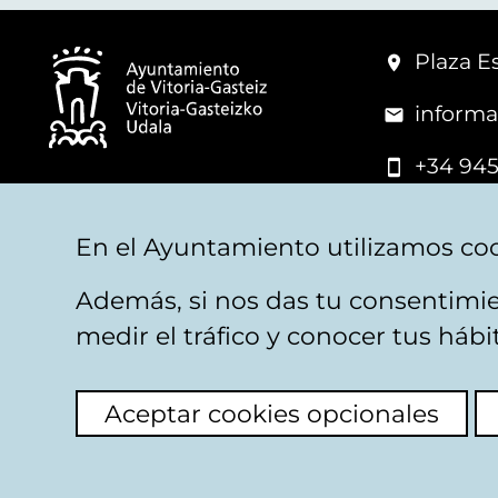
Plaza Es
informa
+34 945
© Vitoria-Gasteiz City Hall
En el Ayuntamiento utilizamos coo
Además, si nos das tu consentimie
Legal warning
Privacy
Politica de cookies
W
medir el tráfico y conocer tus háb
Aceptar cookies opcionales