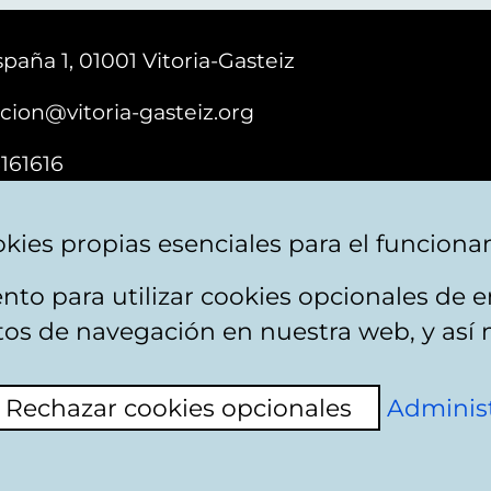
paña 1, 01001 Vitoria-Gasteiz
cion@vitoria-gasteiz.org
161616
kies propias esenciales para el funciona
nto para utilizar cookies opcionales de
ebsite map
Accessibility
Contact
itos de navegación en nuestra web, y así 
Rechazar cookies opcionales
Administ