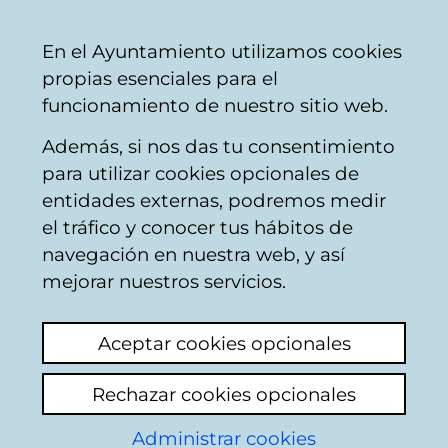
Vitoria-
Share
Con
English
En el Ayuntamiento utilizamos cookies
Gasteiz
propias esenciales para el
City
funcionamiento de nuestro sitio web.
Council
Además, si nos das tu consentimiento
Calendario de Comisiones de
para utilizar cookies opcionales de
Limpieza y Medio Ambiente
entidades externas, podremos medir
el tráfico y conocer tus hábitos de
navegación en nuestra web, y así
Comisión de Limpieza
mejorar nuestros servicios.
y Medio Ambiente
Aceptar cookies opcionales
12/05/2026
Rechazar cookies opcionales
09:00
Administrar cookies