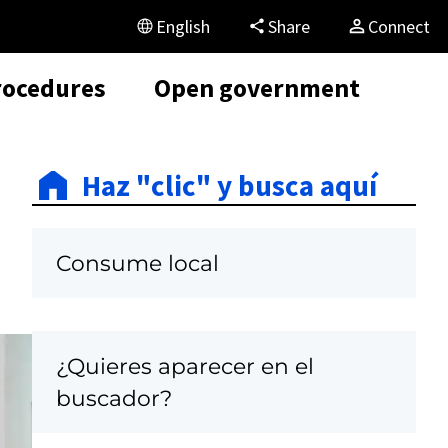
English
Share
Connect
rocedures
Open government
Haz "clic" y busca aquí
Consume local
¿Quieres aparecer en el
C
buscador?
a