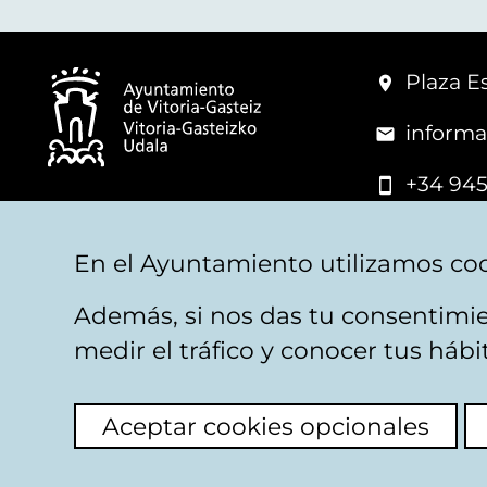
Plaza Es
informa
+34 945
© Vitoria-Gasteiz City Hall
En el Ayuntamiento utilizamos coo
Además, si nos das tu consentimie
Legal warning
Privacy
Politica de cookies
W
medir el tráfico y conocer tus háb
Aceptar cookies opcionales