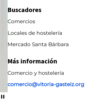
r
Buscadores
r
Comercios
u
s
Locales de hostelería
e
Mercado Santa Bárbara
l
Más información
Comercio y hostelería
comercio@vitoria-gasteiz.org