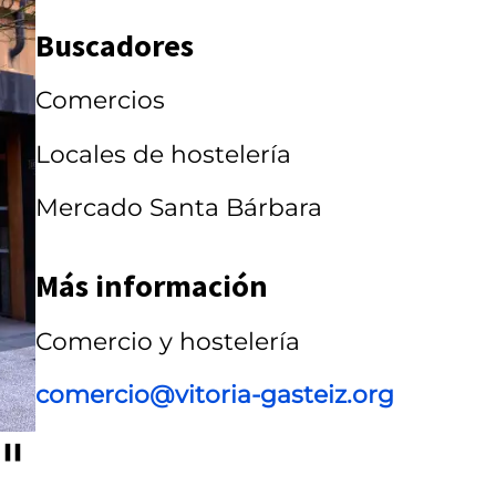
r
Buscadores
r
Comercios
u
s
Locales de hostelería
e
Mercado Santa Bárbara
l
Más información
Comercio y hostelería
comercio@vitoria-gasteiz.org