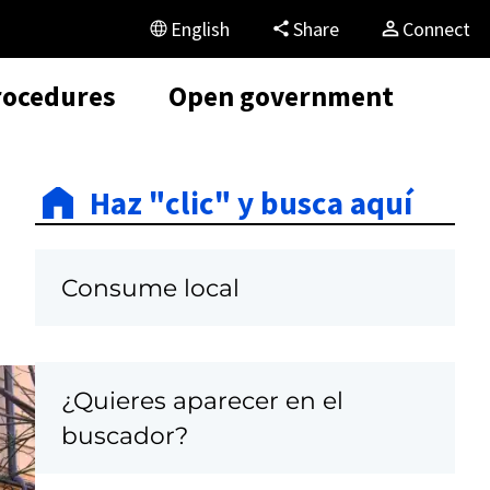
English
Share
Connect
rocedures
Open government
Haz "clic" y busca aquí
Consume local
¿Quieres aparecer en el
C
buscador?
a