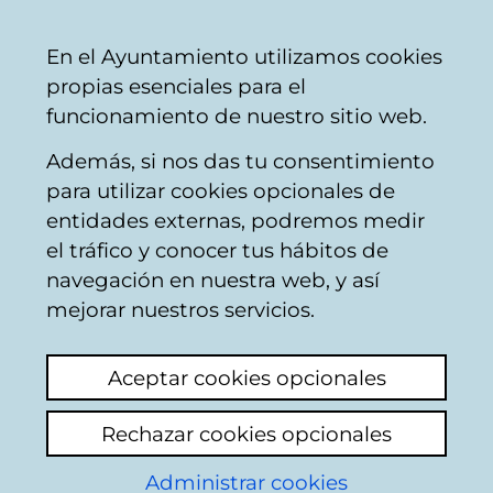
Vitoria-
Share
Con
English
En el Ayuntamiento utilizamos cookies
Gasteiz
propias esenciales para el
City
funcionamiento de nuestro sitio web.
Council
Además, si nos das tu consentimiento
Comercio
para utilizar cookies opcionales de
entidades externas, podremos medir
el tráfico y conocer tus hábitos de
LA CASA DE LA
navegación en nuestra web, y así
MODISTA
mejorar nuestros servicios.
Aceptar cookies opcionales
C
Rechazar cookies opcionales
a
Administrar cookies