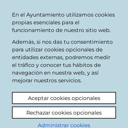
Vitoria-
Share
Con
English
En el Ayuntamiento utilizamos cookies
Gasteiz
propias esenciales para el
City
funcionamiento de nuestro sitio web.
Council
Además, si nos das tu consentimiento
Comercio
para utilizar cookies opcionales de
entidades externas, podremos medir
el tráfico y conocer tus hábitos de
CALZADOS ISABEL
navegación en nuestra web, y así
mejorar nuestros servicios.
C
Aceptar cookies opcionales
a
Rechazar cookies opcionales
r
r
Administrar cookies