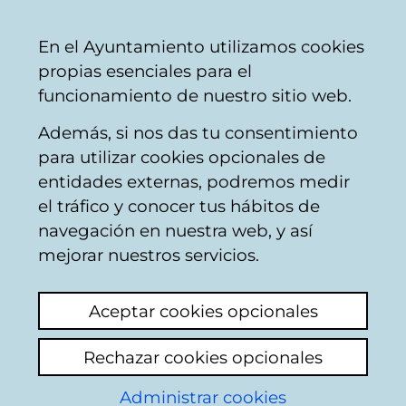
Vitoria-
Share
Con
English
En el Ayuntamiento utilizamos cookies
Gasteiz
propias esenciales para el
City
funcionamiento de nuestro sitio web.
Council
Además, si nos das tu consentimiento
Comercio
para utilizar cookies opcionales de
entidades externas, podremos medir
el tráfico y conocer tus hábitos de
LA MORGUE
navegación en nuestra web, y así
mejorar nuestros servicios.
C
Aceptar cookies opcionales
a
Rechazar cookies opcionales
r
r
Administrar cookies