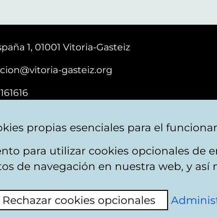
paña 1, 01001 Vitoria-Gasteiz
cion@vitoria-gasteiz.org
161616
kies propias esenciales para el funciona
nto para utilizar cookies opcionales de
ebsite map
Accessibility
Contact
itos de navegación en nuestra web, y así 
Rechazar cookies opcionales
Administ