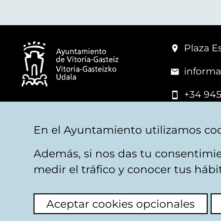
Plaza Es
informa
+34 945
© Vitoria-Gasteiz City Hall
En el Ayuntamiento utilizamos coo
Además, si nos das tu consentimie
Legal warning
Privacy
Politica de cookies
W
medir el tráfico y conocer tus háb
Aceptar cookies opcionales