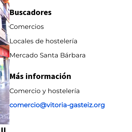
a
Buscadores
r
r
Comercios
u
Locales de hostelería
s
Mercado Santa Bárbara
e
l
Más información
Comercio y hostelería
comercio@vitoria-gasteiz.org