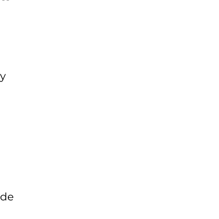
 y
 de