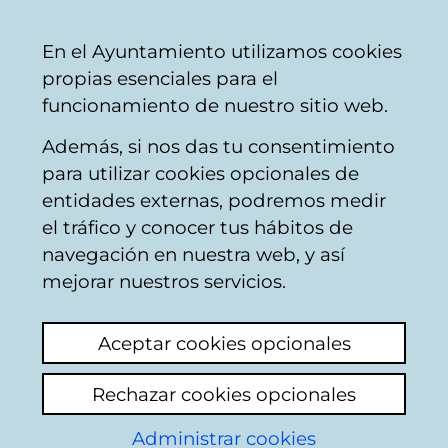
Vitoria-
Share
Con
English
En el Ayuntamiento utilizamos cookies
Gasteiz
propias esenciales para el
City
funcionamiento de nuestro sitio web.
Council
Además, si nos das tu consentimiento
Comercio
para utilizar cookies opcionales de
entidades externas, podremos medir
el tráfico y conocer tus hábitos de
CARNICERIA
navegación en nuestra web, y así
ALIMENTACION KALA
mejorar nuestros servicios.
BARIGO
Aceptar cookies opcionales
Rechazar cookies opcionales
C
Administrar cookies