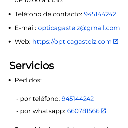
de 10:00 a 13:30.
Teléfono de contacto:
945144242
E-mail:
opticagasteiz@gmail.com
Web:
https://opticagasteiz.com
Servicios
Pedidos:
por teléfono:
945144242
por whatsapp:
660781566