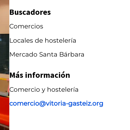
C
Buscadores
a
Comercios
r
r
Locales de hostelería
u
Mercado Santa Bárbara
s
e
Más información
l
Comercio y hostelería
comercio@vitoria-gasteiz.org