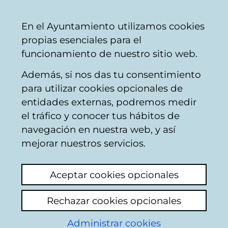
Vitoria-
Share
Con
English
En el Ayuntamiento utilizamos cookies
Gasteiz
propias esenciales para el
City
funcionamiento de nuestro sitio web.
Council
Además, si nos das tu consentimiento
Hostelería
para utilizar cookies opcionales de
entidades externas, podremos medir
el tráfico y conocer tus hábitos de
La Plaza
navegación en nuestra web, y así
mejorar nuestros servicios.
C
Aceptar cookies opcionales
a
Rechazar cookies opcionales
r
r
Administrar cookies