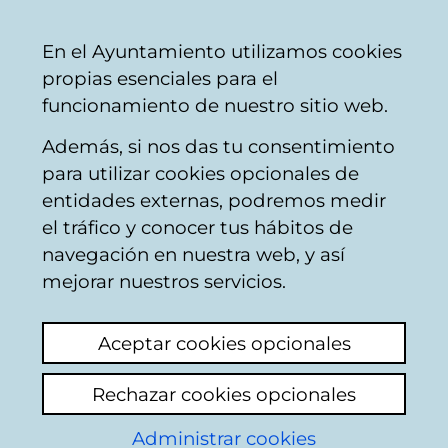
Vitoria-
Share
Con
English
En el Ayuntamiento utilizamos cookies
Gasteiz
propias esenciales para el
City
funcionamiento de nuestro sitio web.
Council
Además, si nos das tu consentimiento
Comercio
para utilizar cookies opcionales de
entidades externas, podremos medir
el tráfico y conocer tus hábitos de
ZURBELTZ
navegación en nuestra web, y así
mejorar nuestros servicios.
C
Aceptar cookies opcionales
a
Rechazar cookies opcionales
r
r
Administrar cookies