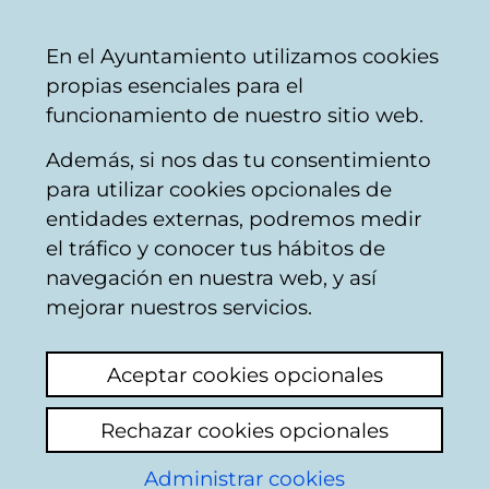
Vitoria-
Share
Con
English
En el Ayuntamiento utilizamos cookies
Gasteiz
propias esenciales para el
City
funcionamiento de nuestro sitio web.
Council
Además, si nos das tu consentimiento
Comercio
para utilizar cookies opcionales de
entidades externas, podremos medir
el tráfico y conocer tus hábitos de
Aceitunas Jara
navegación en nuestra web, y así
mejorar nuestros servicios.
C
Aceptar cookies opcionales
a
Rechazar cookies opcionales
r
r
Administrar cookies