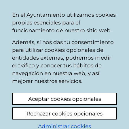
Vitoria-
Share
Con
English
En el Ayuntamiento utilizamos cookies
Gasteiz
propias esenciales para el
City
funcionamiento de nuestro sitio web.
Council
Además, si nos das tu consentimiento
Hostelería
para utilizar cookies opcionales de
entidades externas, podremos medir
el tráfico y conocer tus hábitos de
BAR-CAFÉ PICASSO
navegación en nuestra web, y así
mejorar nuestros servicios.
C
Aceptar cookies opcionales
a
Rechazar cookies opcionales
r
r
Administrar cookies