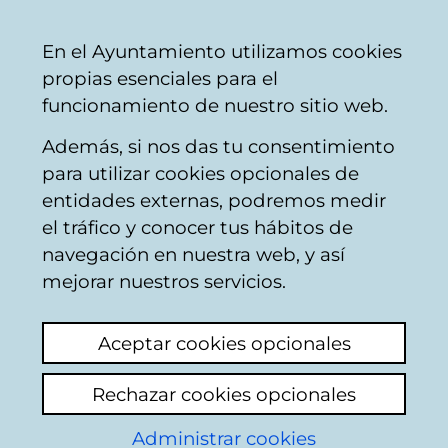
Vitoria-
Share
Con
English
En el Ayuntamiento utilizamos cookies
Gasteiz
propias esenciales para el
City
funcionamiento de nuestro sitio web.
Council
Además, si nos das tu consentimiento
Hostelería
para utilizar cookies opcionales de
entidades externas, podremos medir
el tráfico y conocer tus hábitos de
BURGER MERAKI
navegación en nuestra web, y así
mejorar nuestros servicios.
C
Aceptar cookies opcionales
a
Rechazar cookies opcionales
r
r
Administrar cookies