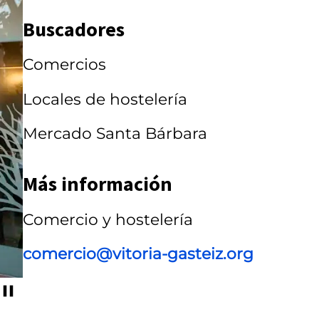
r
Buscadores
r
Comercios
u
s
Locales de hostelería
e
Mercado Santa Bárbara
l
Más información
Comercio y hostelería
comercio@vitoria-gasteiz.org