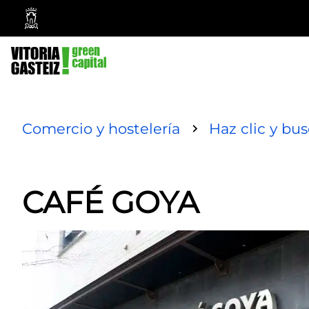
Vitoria-
Gasteiz
City
Council
Comercio y hostelería
Haz clic y bu
CAFÉ GOYA