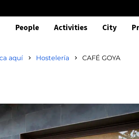
People
Activities
City
P
sca aquí
Hostelería
CAFÉ GOYA