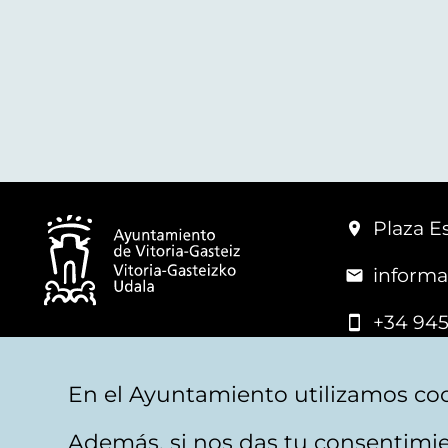
Plaza Es
informa
+34 945
© Vitoria-Gasteiz City Hall
En el Ayuntamiento utilizamos coo
Además, si nos das tu consentimie