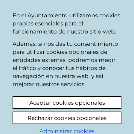
Vitoria-
Share
Con
English
En el Ayuntamiento utilizamos cookies
Gasteiz
propias esenciales para el
City
funcionamiento de nuestro sitio web.
Council
Además, si nos das tu consentimiento
Hostelería
para utilizar cookies opcionales de
entidades externas, podremos medir
el tráfico y conocer tus hábitos de
L'OR II
navegación en nuestra web, y así
mejorar nuestros servicios.
C
Aceptar cookies opcionales
a
Rechazar cookies opcionales
r
r
Administrar cookies