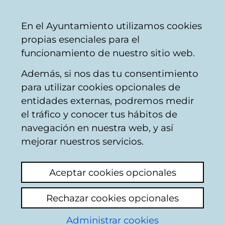
Vitoria-
Share
Con
English
En el Ayuntamiento utilizamos cookies
Gasteiz
propias esenciales para el
City
funcionamiento de nuestro sitio web.
Council
Además, si nos das tu consentimiento
Hostelería
para utilizar cookies opcionales de
entidades externas, podremos medir
el tráfico y conocer tus hábitos de
BUJANDA BERRIA
navegación en nuestra web, y así
mejorar nuestros servicios.
C
Aceptar cookies opcionales
a
Rechazar cookies opcionales
r
r
Administrar cookies