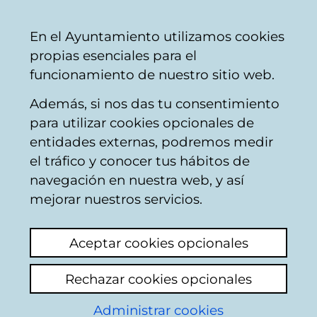
Vitoria-
Share
Con
English
En el Ayuntamiento utilizamos cookies
Gasteiz
propias esenciales para el
City
funcionamiento de nuestro sitio web.
Council
Además, si nos das tu consentimiento
Hostelería
para utilizar cookies opcionales de
entidades externas, podremos medir
el tráfico y conocer tus hábitos de
BAR NITA
navegación en nuestra web, y así
mejorar nuestros servicios.
C
Aceptar cookies opcionales
a
Rechazar cookies opcionales
r
r
Administrar cookies