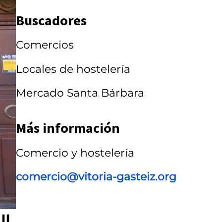
a
Buscadores
r
r
Comercios
u
Locales de hostelería
s
Mercado Santa Bárbara
e
l
Más información
Comercio y hostelería
comercio@vitoria-gasteiz.org