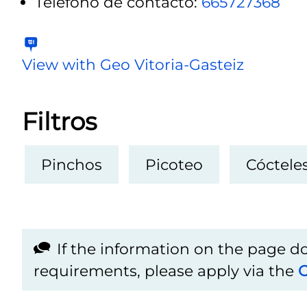
Teléfono de contacto:
665727368
View with Geo Vitoria-Gasteiz
Filtros
Pinchos
Picoteo
Cóctele
If the information on the page 
requirements, please apply via the
C