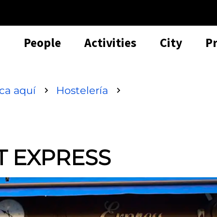
People
Activities
City
P
sca aquí
Hostelería
T EXPRESS