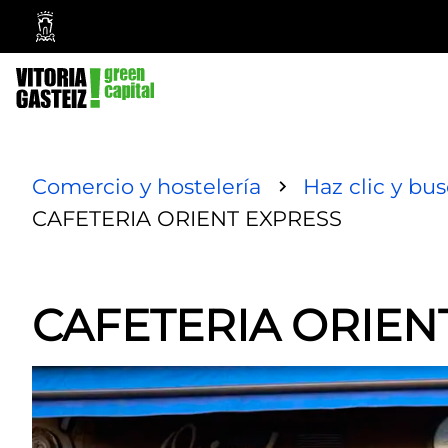
Vitoria-
Gasteiz
City
Council
Comercio y hostelería
Haz clic y bu
CAFETERIA ORIENT EXPRESS
CAFETERIA ORIEN