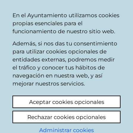
Vitoria-
Share
Con
English
En el Ayuntamiento utilizamos cookies
Gasteiz
propias esenciales para el
City
funcionamiento de nuestro sitio web.
Council
Además, si nos das tu consentimiento
Hostelería
para utilizar cookies opcionales de
entidades externas, podremos medir
el tráfico y conocer tus hábitos de
BAGARE
navegación en nuestra web, y así
mejorar nuestros servicios.
C
Aceptar cookies opcionales
a
Rechazar cookies opcionales
r
r
Administrar cookies