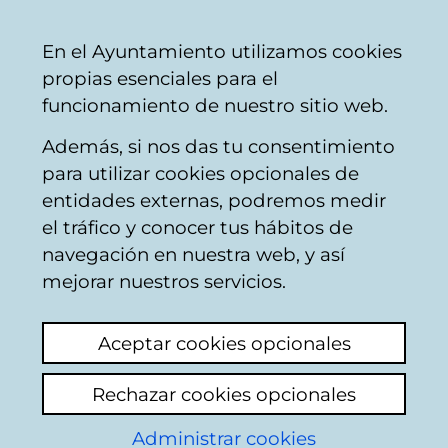
Vitoria-
Share
Con
English
En el Ayuntamiento utilizamos cookies
Gasteiz
propias esenciales para el
City
funcionamiento de nuestro sitio web.
Council
Además, si nos das tu consentimiento
Hostelería
para utilizar cookies opcionales de
entidades externas, podremos medir
el tráfico y conocer tus hábitos de
GAZKUE
navegación en nuestra web, y así
mejorar nuestros servicios.
C
Aceptar cookies opcionales
a
Rechazar cookies opcionales
r
r
Administrar cookies