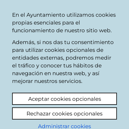
Vitoria-
Share
Con
English
En el Ayuntamiento utilizamos cookies
Gasteiz
propias esenciales para el
City
funcionamiento de nuestro sitio web.
Council
Además, si nos das tu consentimiento
Hostelería
para utilizar cookies opcionales de
entidades externas, podremos medir
el tráfico y conocer tus hábitos de
LA TASKA DE LAS
navegación en nuestra web, y así
ABUELAS
mejorar nuestros servicios.
Aceptar cookies opcionales
C
Rechazar cookies opcionales
a
Administrar cookies